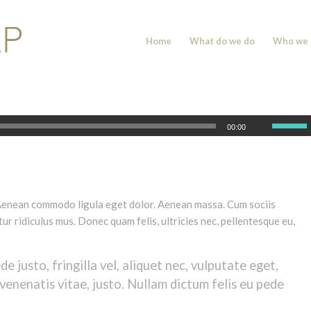
Home
What do we do
Who we 
00:00
. Aenean commodo ligula eget dolor. Aenean massa. Cum sociis
r ridiculus mus. Donec quam felis, ultricies nec, pellentesque eu,
justo, fringilla vel, aliquet nec, vulputate eget,
 venenatis vitae, justo. Nullam dictum felis eu pede