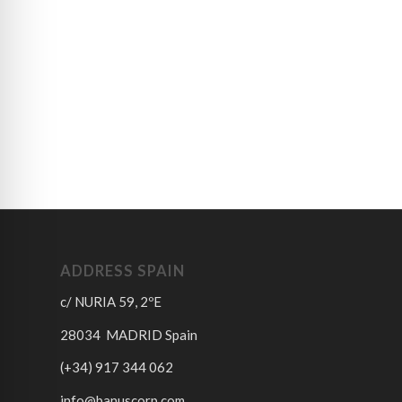
ADDRESS SPAIN
c/ NURIA 59, 2ºE
28034 MADRID Spain
(+34) 917 344 062
info@banuscorp.com