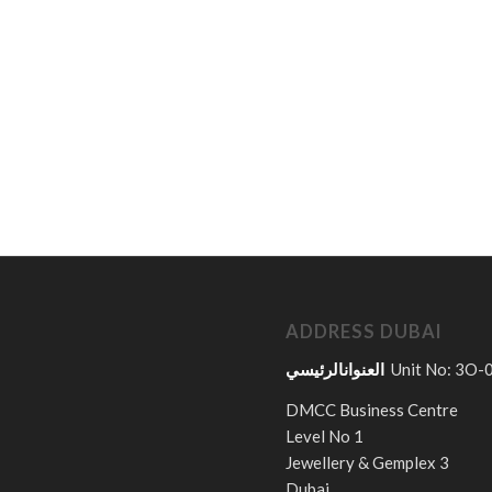
ADDRESS DUBAI
العنوانالرئيسي
Unit No: 3O-
DMCC Business Centre
Level No 1
Jewellery & Gemplex 3
Dubai