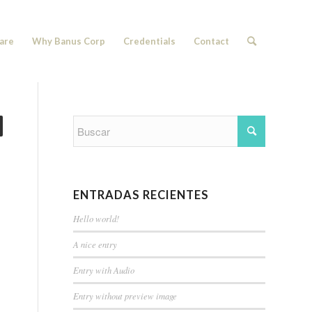
are
Why Banus Corp
Credentials
Contact
ENTRADAS RECIENTES
Hello world!
A nice entry
Entry with Audio
Entry without preview image