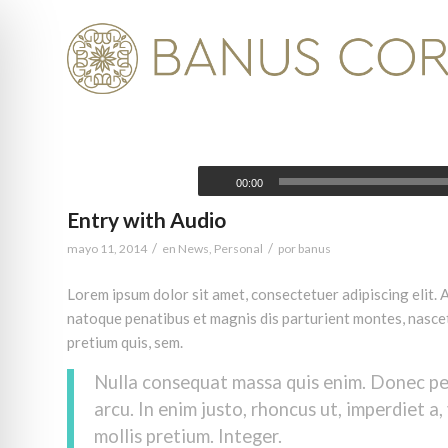
00:00
Entry with Audio
/
/
mayo 11, 2014
en
News
,
Personal
por
banus
Lorem ipsum dolor sit amet, consectetuer adipiscing elit
natoque penatibus et magnis dis parturient montes, nascetu
pretium quis, sem.
Nulla consequat massa quis enim. Donec pede 
arcu. In enim justo, rhoncus ut, imperdiet a,
mollis pretium. Integer.