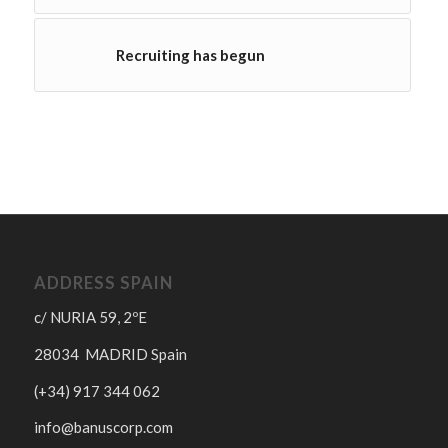
Recruiting has begun
ADDRESS SPAIN
c/ NURIA 59, 2ºE
28034 MADRID Spain
(+34) 917 344 062
info@banuscorp.com