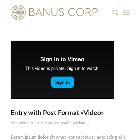
Entry with Post Format «Video»
/
/
diciembre 24, 2013
en
Personal
por
banus
Lorem ipsum dolor sit amet, consectetuer adipiscing elit.