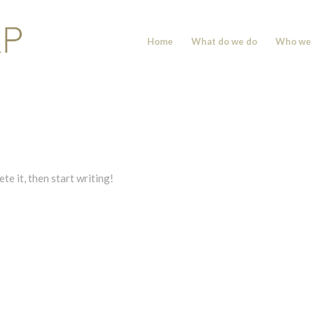
Home
What do we do
Who we 
te it, then start writing!