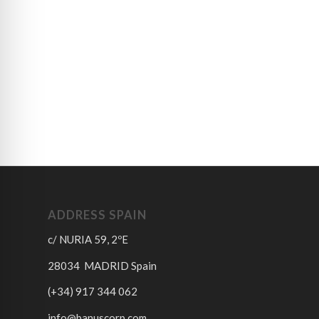
ADDRESS SPAIN
c/ NURIA 59, 2ºE
28034 MADRID Spain
(+34) 917 344 062
info@banuscorp.com