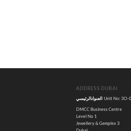
ADDRESS DUBAI
العنوانالرئيسي
Unit No: 3O-
DMCC Business Centre
Level No 1
Jewellery & Gemplex 3
Dubai